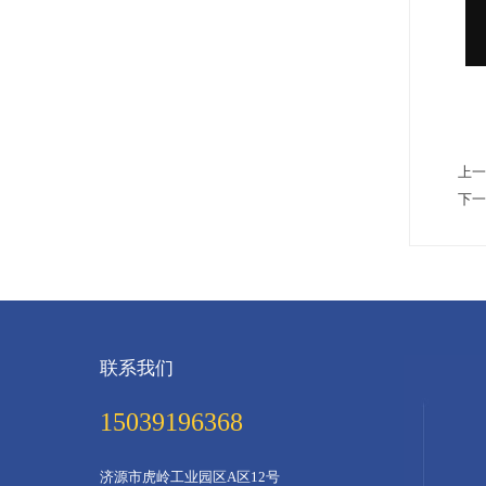
上一
下一
联系我们
15039196368
济源市虎岭工业园区A区12号