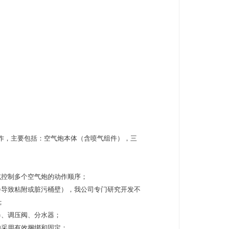
作，主要包括：空气炮本体（含喷气组件），三
或控制多个空气炮的动作顺序；
会导致粘附或脏污桶壁），我公司专门研究开发不
；
器、调压阀、分水器；
炮采用有效捆绑和固定；