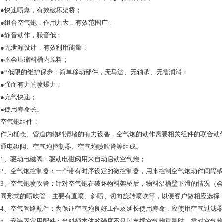
●快速喷爆，有效破坏架桥；
●组合空气炮，作用力大，有效范围广；
●静音动作，噪音低；
●无泄漏设计，有效利用能量；
●不会压缩料桶内原料；
●*低限的维护保养：简单移动部件，无马达、无轴承、无需润滑；
●强而有力的喷爆力；
●充气快速；
●使用寿命长。
空气炮组件：
作为桶仓、管道内物料清堵的有力设备，空气炮的动作需要相关组件的联合动
通电磁阀、空气炮控制器、空气炮喷吹管等组成。
1、驱动电磁阀：驱动电磁阀用来自动启动空气炮；
2、空气炮控制器：一个带有时序设定的微控制器，用来控制空气炮动作间隔
3、空气炮喷吹管：针对空气炮在破坏物料架桥后，物料沿桶壁下滑的情况（
同形式的喷吹管，主要有直喷、斜喷、切向旋转喷吹等，以便客户做相应选择
4、空气管路配件：为保证空气炮良好工作及延长使用寿命，应使用空气过滤
5、安装固定用配件：当料桶本体的强度不足以支撑空气炮重量时，需对空气